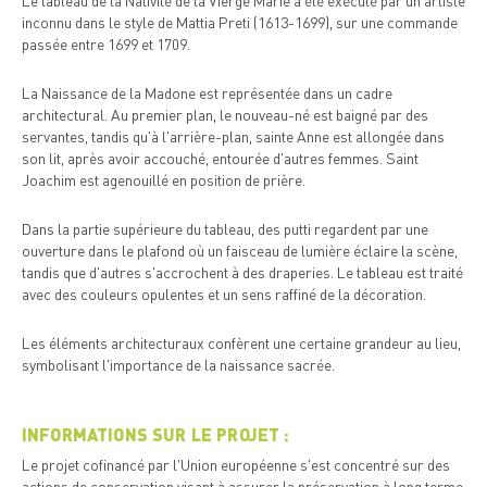
Le tableau de la Nativité de la Vierge Marie a été exécuté par un artiste
inconnu dans le style de Mattia Preti (1613-1699), sur une commande
passée entre 1699 et 1709.
La Naissance de la Madone est représentée dans un cadre
architectural. Au premier plan, le nouveau-né est baigné par des
servantes, tandis qu'à l'arrière-plan, sainte Anne est allongée dans
son lit, après avoir accouché, entourée d'autres femmes. Saint
Joachim est agenouillé en position de prière.
Dans la partie supérieure du tableau, des putti regardent par une
ouverture dans le plafond où un faisceau de lumière éclaire la scène,
tandis que d'autres s'accrochent à des draperies. Le tableau est traité
avec des couleurs opulentes et un sens raffiné de la décoration.
Les éléments architecturaux confèrent une certaine grandeur au lieu,
symbolisant l'importance de la naissance sacrée.
INFORMATIONS SUR LE PROJET :
Le projet cofinancé par l'Union européenne s'est concentré sur des
actions de conservation visant à assurer la préservation à long terme