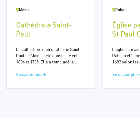
Mdina
Rabat
Cathédrale Saint-
Église pa
Paul
St Paul 
St Antoi
La cathédrale métropolitaine Saint-
L'église parois
Paul de Mdina a été construite entre
Rabat a été con
1694 et 1705. Elle a remplacé la
1683 selon les 
cathédrale médiévale après le
italien France
tremblement de terre de 1693 qui a
En savoir plus
1677) et, après
En savoir plus
gravement endommagé l'édifice.
maltais Lorenz
Selon la tradition, la cathédrale est
La construction 
construite sur l'ancien site du palais
sur une église 
de Publius, le gouverneur romain de
siècle. Sa conception baroque devait
Malte et plus tard son premier
également engl
évêque. À l'origine, l'église était
dédiée à St Pub
dédiée à l'Assomption de la Vierge
manière à ne pa
Marie.
petite, qui appa
Jean.