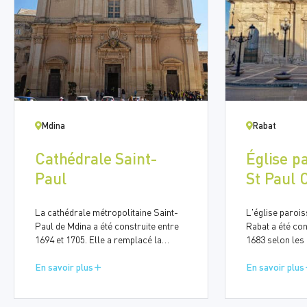
Mdina
Rabat
Cathédrale Saint-
Église pa
Paul
St Paul 
St Antoi
La cathédrale métropolitaine Saint-
L'église parois
Paul de Mdina a été construite entre
Rabat a été con
1694 et 1705. Elle a remplacé la
1683 selon les 
cathédrale médiévale après le
italien France
tremblement de terre de 1693 qui a
En savoir plus
1677) et, après
En savoir plus
gravement endommagé l'édifice.
maltais Lorenz
Selon la tradition, la cathédrale est
La construction 