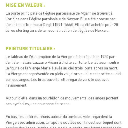
MISE EN VALEUR :
La porte principale de l'église paroissiale de Mgarr se trouvait à
l'origine dans l'église paroissiale de Naxxar. Elle a été conçue par
l'architecte Tommaso Dingli (1591-1666). Elle a été achetée pour 20
livres sterling lors de la reconstruction de l'église de Naxxar.
PEINTURE TITULAIRE :
Le tableau de l'Assomption de la Vierge a été exécuté en 1920 par
l'artiste maltais Lazzaro Pisani à l'huile sur toile. Le tableau montre
la figure de la Vierge Marie élevée au ciel trois jours après sa mort.
La Vierge est représentée en plein vol, alors qu'elle est portée au ciel
par des anges. Les bras ouverts, elle regarde vers le ciel avec
ravissement.
Autour d'elle, dans un tourbillon de mouvements, des anges portent
ses symboles, une couronne de roses.
En bas, les apôtres, réunis autour du tombeau vide, regardent la
Vierge avec admiration. Un apôtre soulève son linceul sur lequel sont
posées des roses, symbole de Marie. À droite, une femme représente