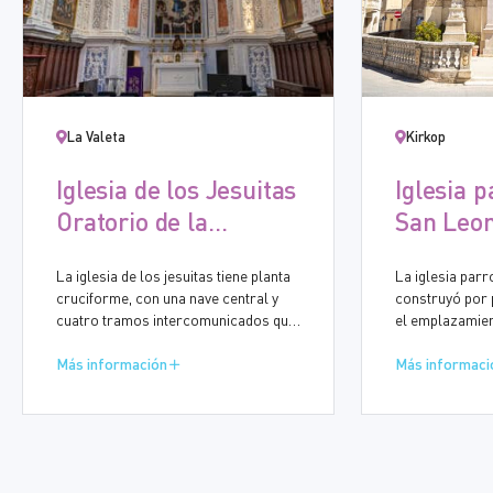
La Valeta
Kirkop
Iglesia de los Jesuitas
Iglesia p
Oratorio de la
San Leo
Inmaculada
La iglesia de los jesuitas tiene planta
La iglesia parr
Concepción
cruciforme, con una nave central y
construyó por 
cuatro tramos intercomunicados que
el emplazamien
albergan siete capillas laterales. En
antigua del sig
el lado de la calle del Arzobispo, la
Más información
Leonardo y Santa Mar
Más informaci
crujía central se destinó a la entrada
barroca siguió
lateral, en lugar de una octava capilla
1862, cuando s
lateral. En la entrada lateral se
campanarios se
encuentran los dos oratorios, uno
arquitecto Giuse
dedicado a la Inmaculada Concepción
iglesia está co