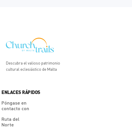
y el otro a Santa Honoria, por lo que
terreno elevad
recibió el nombre más conocido de
un parvis con 
Cofradía de los Onorati.
Descubra el valioso patrimonio
cultural eclesiástico de Malta
ENLACES RÁPIDOS
Póngase en
contacto con
Ruta del
Norte