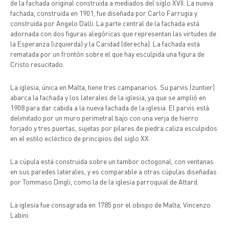
de la fachada original construida a mediados del siglo XVII. La nueva
fachada, construida en 1901, fue diseñada por Carlo Farrugia y
construida por Angelo Dalli. La parte central de la fachada está
adornada con dos figuras alegóricas que representan las virtudes de
la Esperanza (izquierda) y la Caridad (derecha). La fachada está
rematada por un frontón sobre el que hay esculpida una figura de
Cristo resucitado.
La iglesia, única en Malta, tiene tres campanarios. Su parvis (zuntier)
abarca la fachada y los laterales de la iglesia, ya que se amplió en
1908 para dar cabida a la nueva fachada de la iglesia. El parvis está
delimitado por un muro perimetral bajo con una verja de hierro
forjado y tres puertas, sujetas por pilares de piedra caliza esculpidos
en el estilo ecléctico de principios del siglo XX.
La cúpula está construida sobre un tambor octogonal, con ventanas
en sus paredes laterales, y es comparable a otras cúpulas diseñadas
por Tommaso Dingli, como la de la iglesia parroquial de Attard.
La iglesia fue consagrada en 1785 por el obispo de Malta, Vincenzo
Labini.