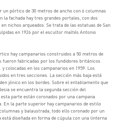
or un pórtico de 30 metros de ancho con 6 columnas
n la fachada hay tres grandes portales, con dos
s en nichos arqueados. Se trata de las estatuas de San
culpidas en 1926 por el escultor maltés Antonio
tico hay campanarios construidos a 50 metros de
 fueron fabricadas por los fundidores británicos
 y colocadas en los campanarios en 1959. Los
idos en tres secciones. La sección más baja está
rden jónico en los bordes. Sobre el entablamento que
glesia se encuentra la segunda sección del
e esta parte están coronados por una campana
. En la parte superior hay campanarios de estilo
columnas y balaustrada, todo ello coronado por un
ja está diseñada en forma de cúpula con una linterna