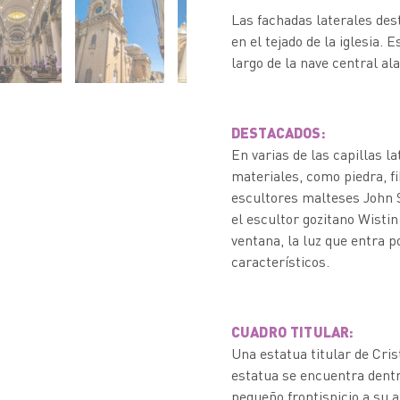
Las fachadas laterales des
en el tejado de la iglesia.
largo de la nave central al
DESTACADOS:
En varias de las capillas l
materiales, como piedra, f
escultores malteses John S
el escultor gozitano Wisti
ventana, la luz que entra p
característicos.
CUADRO TITULAR:
Una estatua titular de Cris
estatua se encuentra dent
pequeño frontispicio a su 