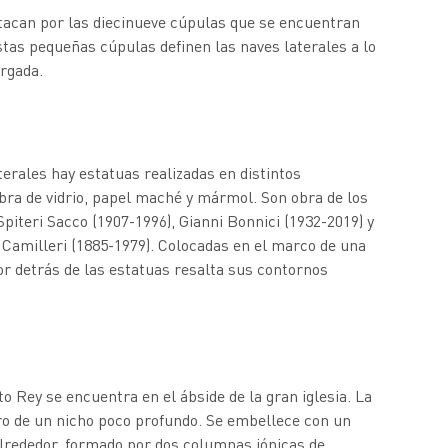
tacan por las diecinueve cúpulas que se encuentran
 Estas pequeñas cúpulas definen las naves laterales a lo
argada.
aterales hay estatuas realizadas en distintos
ibra de vidrio, papel maché y mármol. Son obra de los
piteri Sacco (1907-1996), Gianni Bonnici (1932-2019) y
n Camilleri (1885-1979). Colocadas en el marco de una
or detrás de las estatuas resalta sus contornos
to Rey se encuentra en el ábside de la gran iglesia. La
ro de un nicho poco profundo. Se embellece con un
alrededor, formado por dos columnas jónicas de