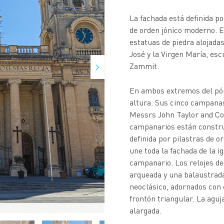
La fachada está definida p
de orden jónico moderno. E
estatuas de piedra alojada
José y la Virgen María, es
Zammit.
En ambos extremos del pór
altura. Sus cinco campanas
Messrs John Taylor and Co.
campanarios están constru
definida por pilastras de o
une toda la fachada de la i
campanario. Los relojes d
arqueada y una balaustrada
neoclásico, adornados con 
frontón triangular. La agu
alargada.