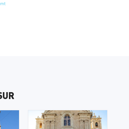
.mt
SUR