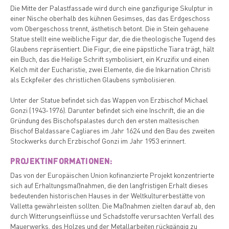
Die Mitte der Palastfassade wird durch eine ganzfigurige Skulptur in
einer Nische oberhalb des kühnen Gesimses, das das Erdgeschoss
vom Obergeschoss trennt, ästhetisch betont. Die in Stein gehauene
Statue stellt eine weibliche Figur dar, die die theologische Tugend des
Glaubens repräsentiert. Die Figur, die eine päpstliche Tiara trägt, hält
ein Buch, das die Heilige Schrift symbolisiert, ein Kruzifix und einen
Kelch mit der Eucharistie, zwei Elemente, die die Inkarnation Christi
als Eckpfeiler des christlichen Glaubens symbolisieren.
Unter der Statue befindet sich das Wappen von Erzbischof Michael
Gonzi (1943-1976). Darunter befindet sich eine Inschrift, die an die
Gründung des Bischofspalastes durch den ersten maltesischen
Bischof Baldassare Cagliares im Jahr 1624 und den Bau des zweiten
Stockwerks durch Erzbischof Gonzi im Jahr 1953 erinnert.
PROJEKTINFORMATIONEN:
Das von der Europäischen Union kofinanzierte Projekt konzentrierte
sich auf Erhaltungsmaßnahmen, die den langfristigen Erhalt dieses
bedeutenden historischen Hauses in der Weltkulturerbestätte von
Valletta gewährleisten sollten. Die Maßnahmen zielten darauf ab, den
durch Witterungseinflüsse und Schadstoffe verursachten Verfall des
Mauerwerks, des Holzes und der Metallarbeiten rückgängig zu