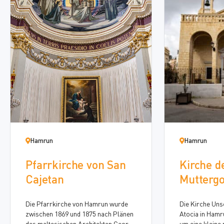
Hamrun
Hamrun
Pfarrkirche von San
Kirche d
Cajetan
Muttergo
Atocia (
Die Pfarrkirche von Hamrun wurde
Die Kirche Uns
zwischen 1869 und 1875 nach Plänen
Atocia in Hamr
des maltesischen Architekten George
um eine kleine 