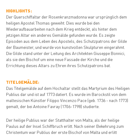
HIGHLIGHTS:
Der Querschiffaltar der Rosenkranzmadonna war ursprünglich dem
heiligen Apostel Thomas geweiht. Dies wurde bei den
Wiederaufbauarbeiten nach dem Krieg entdeckt, als hinter dem
jetzigen Altar ein anderes Gemälde gefunden wurde. Es zeigte
Episoden aus dem Leben des Apostels, des Schutzpatrons der Gilde
der Baumeister, und wurde von kunstvollen Skulpturen eingerahmt.
Die Gilde stand unter der Leitung des Architekten Giuseppe Bonnici,
als sie den Bischof um eine neue Fassade der Kirche und die
Errichtung dieses Altars zu Ehren ihres Schutzpatrons bat.
TITELGEMÄLDE:
Das Titelgemälde auf dem Hochaltar stellt das Martyrium des Heiligen
Publius dar und ist auf 1773 datiert. Es wurde im Barockstil von dem
maltesischen Künstler Filippo Vincenzo Pace (geb. 1736 - nach 1773)
gemalt, der bei Antoine Favray (1706-1798) studierte.
Der heilige Publius war der Statthalter von Malta, als der heilige
Paulus auf der Insel Schiffbruch erlitt. Nach seiner Bekehrung zum
Christentum war Publius der erste Bischof von Malta und erlitt