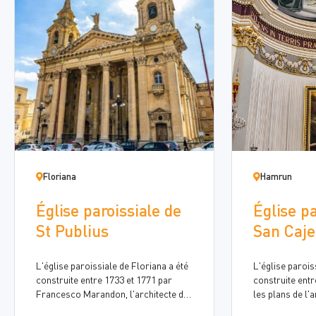
Floriana
Hamrun
Église paroissiale de
Église pa
St Publius
San Caje
L'église paroissiale de Floriana a été
L'église parois
construite entre 1733 et 1771 par
construite entr
Francesco Marandon, l'architecte de
les plans de l'
l'Ordre de Saint-Jean, puis par
George Schinas 