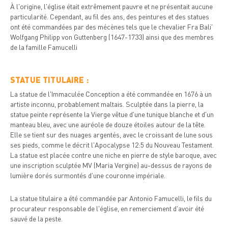
À l'origine, l'église était extrêmement pauvre et ne présentait aucune
particularité. Cependant, au fil des ans, des peintures et des statues
ont été commandées par des mécènes tels que le chevalier Fra Bali'
Wolfgang Philipp von Guttenberg (1647-1733) ainsi que des membres
de la famille Famucelli
STATUE TITULAIRE :
La statue de l'Immaculée Conception a été commandée en 1676 à un
artiste inconnu, probablement maltais. Sculptée dans la pierre, la
statue peinte représente la Vierge vêtue d'une tunique blanche et d'un
manteau bleu, avec une auréole de douze étoiles autour de la tête.
Elle se tient sur des nuages argentés, avec le croissant de lune sous
ses pieds, comme le décrit l'Apocalypse 12:5 du Nouveau Testament.
La statue est placée contre une niche en pierre de style baroque, avec
une inscription sculptée MV (Maria Vergine) au-dessus de rayons de
lumière dorés surmontés d'une couronne impériale.
La statue titulaire a été commandée par Antonio Famucelli, le fils du
procurateur responsable de l'église, en remerciement d'avoir été
sauvé de la peste.