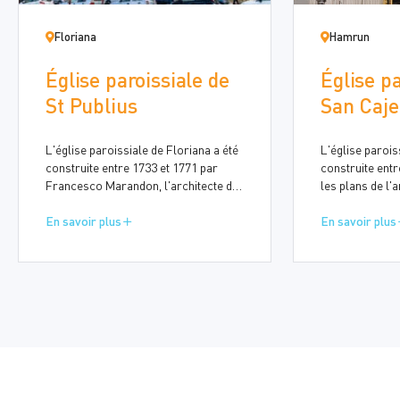
Floriana
Hamrun
Église paroissiale de
Église pa
St Publius
San Caje
L'église paroissiale de Floriana a été
L'église parois
construite entre 1733 et 1771 par
construite entr
Francesco Marandon, l'architecte de
les plans de l'
l'Ordre de Saint-Jean, puis par
George Schinas 
l'architecte maltais Giuseppe Bonnici
En savoir plus
oratoire a été 
En savoir plus
(1706-1779). Au XIXe siècle, d'autres
que sa magnifi
modifications ont été apportées par le
achevée en 1955
concepteur Dr Nicola Zammit (1815-
l'architecte ma
1899).
(1856-1928), in
Maria della Sal