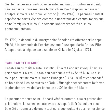
Sur le maître-autel se trouve un antependium ou fronton en argent,
réalisé par la firme maltaise Robinich en 1949, d'après un dessin du
sculpteur maltais Antonio Sciortino (1879-1947). Le panneau central
représente saint Léonard comme le libérateur des captifs, tandis que
saint Remigius et le roi Clodovicus sont représentés sur les
panneaux latéraux.
En 1790, la dépouille du martyr saint Benoît a été offerte par le pape
Pie VI, à la demande de l'ecclésiastique Giuseppe Maria Callus. Elle
fut apportée à l'église paroissiale de Kirkop le 24 juillet 1791.
TABLEAU TITULAIRE :
Le tableau du maître-autel est intitulé Saint Léonard invoqué par les
prisonniers. En 1751, le tableau baroque a été exécuté à l'huile sur
toile par l'artiste maltais Rocco Buhagiar (1723-1805) et est encadré
de bois doré. Les peintures de Rokku Buhagiar représentent la forme
la plus décorative de l'art baroque du XVIIIe siècle à Malte.
La peinture montre saint Léonard vénéré comme le saint patron des
prisonniers. Il est représenté avec des captifs libérés, qui ont peut-
être été prisonniers de guerre, et qui s'agenouillent pour remercier le