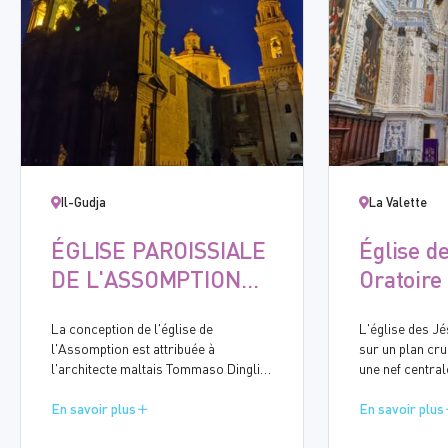
Il-Gudja
La Valette
ÉGLISE PAROISSIALE
Église d
DE L'ASSOMPTION
Oratoire
DE LA VIERGE MARIE,
l'Immac
La conception de l'église de
L'église des Jé
GUDJA
Concept
l'Assomption est attribuée à
sur un plan cr
l'architecte maltais Tommaso Dingli
une nef central
(1591-1666). La construction a
communicantes 
commencé en 1656 et s'est achevée
En savoir plus
chapelles latér
En savoir plus
en dix ans. L'église baroque présente
de l'Archevêque