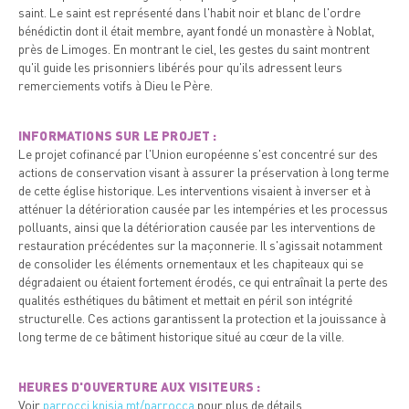
saint. Le saint est représenté dans l'habit noir et blanc de l'ordre
bénédictin dont il était membre, ayant fondé un monastère à Noblat,
près de Limoges. En montrant le ciel, les gestes du saint montrent
qu'il guide les prisonniers libérés pour qu'ils adressent leurs
remerciements votifs à Dieu le Père.
INFORMATIONS SUR LE PROJET :
Le projet cofinancé par l'Union européenne s'est concentré sur des
actions de conservation visant à assurer la préservation à long terme
de cette église historique. Les interventions visaient à inverser et à
atténuer la détérioration causée par les intempéries et les processus
polluants, ainsi que la détérioration causée par les interventions de
restauration précédentes sur la maçonnerie. Il s'agissait notamment
de consolider les éléments ornementaux et les chapiteaux qui se
dégradaient ou étaient fortement érodés, ce qui entraînait la perte des
qualités esthétiques du bâtiment et mettait en péril son intégrité
structurelle. Ces actions garantissent la protection et la jouissance à
long terme de ce bâtiment historique situé au cœur de la ville.
HEURES D'OUVERTURE AUX VISITEURS :
Voir
parrocci.knisja.mt/parrocca
pour plus de détails.